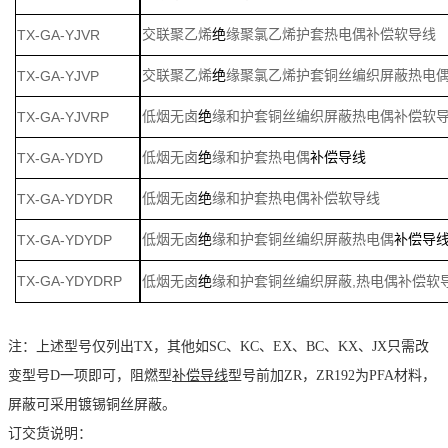
TX-GA-YJVR
交联聚乙烯
绝
缘聚氯乙烯护套热电偶补偿软导线
TX-GA-YJVP
交联聚乙烯
绝
缘聚氯乙烯护套铜丝编织屏蔽热电
TX-GA-YJVRP
低烟无卤
绝
缘和护套铜丝编织屏蔽热电偶补偿软
TX-GA-YDYD
低烟无卤
绝
缘和护套热电偶
补偿导线
TX-GA-YDYDR
低烟无卤
绝
缘和护套热电偶补偿软导线
TX-GA-YDYDP
低烟无卤
绝
缘和护套铜丝编织屏蔽热电偶
补偿导
TX-GA-YDYDRP
,
低烟无卤
绝
缘和护套铜丝编织屏蔽
热电偶补偿软
注：上述型号仅列出
TX，其他如SC、KC、EX、BC、KX、JX只需改
变型号D一项即可，阻燃型
补偿导线
型号前加
ZR，ZR192为PFA材料，
屏蔽可采用镀锡铜丝屏蔽。
订交货说明：