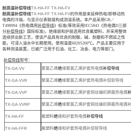
TX-HA-FF
TX-HA-F
V
耐高温补偿导线
TX-HA-FF
TX-HA-F
V
耐高温补偿导线
的作用是来延伸热电
J即移动热
电偶的冷端，与显示仪表联接构成测温系统。本产品采用GB／
T498994《热电偶用
补偿导线
》标准
(等效采用IEC5843《热电偶D三部
分
补偿导线
》国际标准
)，
绝
缘层和护层选用优良氟塑料，并采用整体
连续挤出新工艺，使该产品具有优良的耐酸，碱、耐磨和不燃延之性
能，可浸入油水中长期使用。使用温度
60205260℃。产品主要应用于
各种测温装置，已被广泛用于石油、化工、冶金、电力等部门。
补偿导线
型号：
TX-GA-VV
聚氯乙烯
绝
缘聚氯乙烯护套热电偶
补偿导线
TX-GA-VVR
聚氯乙烯
绝
缘聚氯乙烯护套热电偶补偿软导线
TX-GA-VVP
聚氯乙烯
绝
缘聚氯乙烯护套铜丝编织屏蔽热电偶
TX-GA-VVRP
聚氯乙烯
绝
缘聚氯乙烯护套铜丝编织屏蔽热电偶
TX-HA-FF
氟塑料
绝
缘和护套热电偶
补偿导线
TX-HA-FFR
氟塑料
绝
缘和护套热电偶补偿软导线