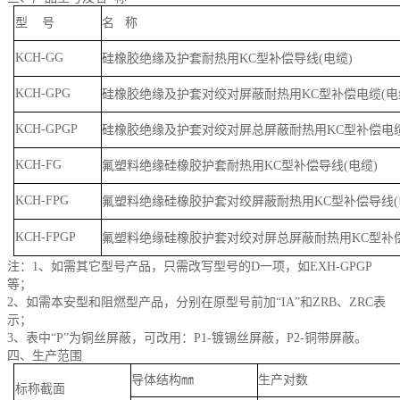
型
号
名
称
KCH-GG
硅橡胶
绝
缘及护套耐热用
KC型补偿导线(电缆)
KCH-GPG
硅橡胶
绝
缘
及护套对绞对屏蔽耐热用
KC型补偿电缆(电
KCH-GPGP
硅橡胶
绝
缘
及护套对绞对屏总屏蔽耐热用
KC型补偿电
KCH-FG
氟塑料
绝
缘
硅橡胶护套耐热用
KC型补偿导线(电缆)
KCH-FPG
氟塑料
绝
缘
硅橡胶护套对绞屏蔽耐热用
KC型补偿导线(
KCH-FPGP
氟塑料
绝
缘
硅橡胶护套对绞对屏总屏蔽耐热用
KC型补
注：
1、如需其它型号产品，只需改写型号的D一项，如EXH-GPGP
等；
2
、如需本安型和阻燃型产品，分别在原型号前加
“IA”和ZRB、ZRC表
示；
3
、表中
“P”为铜丝屏蔽，可改用：P1-镀锡丝屏蔽，P2-铜带屏蔽。
四、生产范围
导体结构㎜
生产对数
标称截面