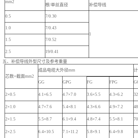
mm2
根
/单丝直径
补偿导线
0.5
7/0.30
1.0
7/0.43
1
1.5
7/0.52
2.5
19/0.41
五、补偿导线外型尺寸及参考重量
成品电缆大外径
mm
芯数
×截面mm2
GG
GPG
FG
FPG
G
2×0.5
4.1×6.5
4.7×7.0
3.6×5.5
4.3×6.2
3
2×1.0
4.7×7.6
5.4×8.1
4.3×6.6
4.9×7.2
4
2×1.5
5.5×8.7
6.1×9.4
4.8×7.4
5.5×8.1
7
2×2.5
6.4×10.5
7.1×11.2
5.8×9.1
6.4×9.8
1