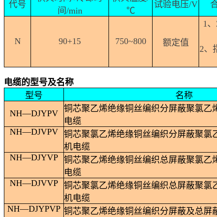
代号
试验电压
/V
间
/min
℃
1
、
N
90+15
750~800
额定值
2
、
电缆的型号及名称
型号
名称
铜芯聚乙烯绝缘铜丝编织分屏蔽聚氯乙
NH
—
DJYPV
电缆
NH
—
DJVPV
铜芯聚氯乙烯绝缘铜丝编织分屏蔽聚氯
机电缆
NH
—
DJYVP
铜芯聚乙烯绝缘铜丝编织总屏蔽聚氯乙
电缆
NH
—
DJVVP
铜芯聚氯乙烯绝缘铜丝编织总屏蔽聚氯
机电缆
NH
—
DJYPVP
铜芯聚乙烯绝缘铜丝编织分屏蔽及总屏