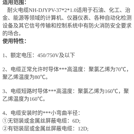
适用范围：
耐火电缆NH-DJYPV-37*2*1.0适用于石油、化工、治
金、能源等领域的计算机、仪器仪表、各种自动化检测
设备及其它信号传输和控制系统中有防火消防安全要求
的场合。
使用特性：
1
、额定电压：
450/750V
及以下
2
、电缆正常允许时导体***高温度：聚氯乙烯为
70
℃，
聚乙烯温度为
80
℃。
3
、电缆短路时导体***高温度：聚氯乙烯为
160
℃，聚
乙烯温度为
160
℃。
4
、电缆安装时的***小弯曲半径：
①无铠装或金属丝屏蔽电缆：
6D;
②有铠装层或金属丝屏蔽电缆：
12D;