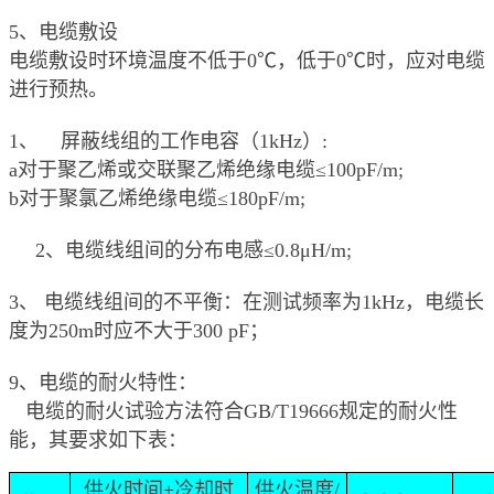
5
、电缆敷设
电缆敷设时环境温度不低于
0
℃，低于
0
℃时，应对电缆
进行预热。
1、
屏蔽线组的工作电容（
1kHz
）
:
a
对于聚乙烯或交联聚乙烯绝缘电缆≤
100pF/m;
b
对于聚氯乙烯绝缘电缆≤
180pF/m;
2、
电缆线组间的分布电感≤
0.8
μ
H/m;
3、
电缆线组间的不平衡：在测试频率为
1kHz
，电缆长
度为
250m
时应不大于
300 pF
；
9
、电缆的耐火特性：
电缆的耐火试验方法符合
GB/T19666
规定的耐火性
能，其要求如下表：
供火时间
+
冷却时
供火温度
/