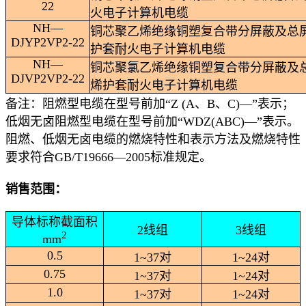
22
火电子计算机电缆
NH
—
铜芯聚乙烯绝缘铜塑复合带分屏蔽及总
DJYP2VP2-22
护套耐火电子计算机电缆
NH
—
铜芯聚氯乙烯绝缘铜塑复合带分屏蔽及
DJVP2VP2-22
烯护套耐火电子计算机电缆
备注：阻燃型电缆在型号前加“
Z (A
、
B
、
C)
—”表示；
低烟无卤阻燃型电缆在型号前加“
WDZ(ABC)
—”表示。
阻燃、低烟无卤电缆的燃烧特性和表示方法及燃烧特性
要求符合
GB/T19666
—
2005
标准规定。
销售范围：
导体标称截面积
2
线组
3
线组
2
mm
0.5
1~37
对
1~24
对
0.75
1~37
对
1~24
对
1.0
1~37
对
1~24
对