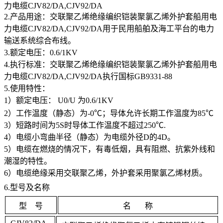
力电缆
CJV82/DA,CJV92/DA
2.产品用途：
交联聚乙烯绝缘编织铠装聚氯乙烯外护套船用电
力电缆
CJV82/DA,CJV92/DA用于民用船舶及海工平台的电力
输送系统综合布线。
3.额定电压：
0.6/1KV
4.执行标准：
交联聚乙烯绝缘编织铠装聚氯乙烯外护套船用电
力电缆
CJV82/DA,CJV92/DA执行国标GB9331-88
5.使用特性：
1）额定电压： U
0
/U 为0.6/1KV
2）工作温度（静态）为-0℃；导体允许长期工作温度为85℃
3）短路时间为5S时导体工作温度不超过250℃.
4）电缆小弯曲半径（静态）为电缆外径D的4D。
5）电缆在燃烧的情况下，有毒低烟，具有阻燃、抗紫外线和
潮湿的特性。
6）电缆绝缘采用交联聚乙烯，外护套采用聚氯乙烯材质。
6.型号及名称
型
号
名
称